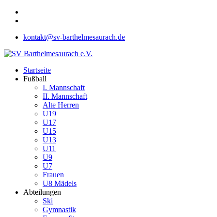
kontakt@sv-barthelmesaurach.de
Startseite
Fußball
I. Mannschaft
II. Mannschaft
Alte Herren
U19
U17
U15
U13
U11
U9
U7
Frauen
U8 Mädels
Abteilungen
Ski
Gymnastik