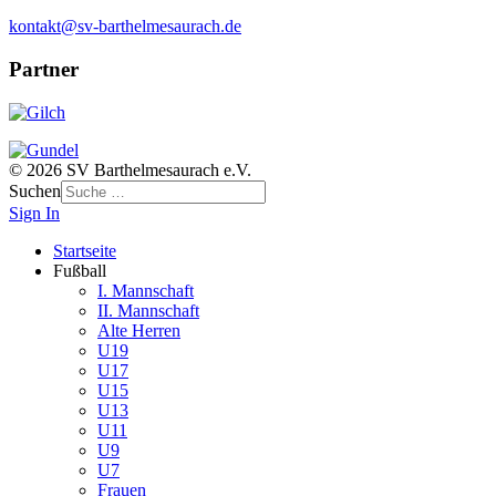
kontakt@sv-barthelmesaurach.de
Partner
© 2026 SV Barthelmesaurach e.V.
Suchen
Sign In
Startseite
Fußball
I. Mannschaft
II. Mannschaft
Alte Herren
U19
U17
U15
U13
U11
U9
U7
Frauen