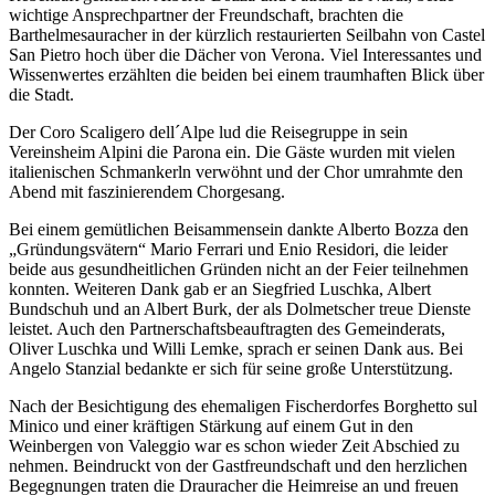
wichtige Ansprechpartner der Freundschaft, brachten die
Barthelmesauracher in der kürzlich restaurierten Seilbahn von Castel
San Pietro hoch über die Dächer von Verona. Viel Interessantes und
Wissenwertes erzählten die beiden bei einem traumhaften Blick über
die Stadt.
Der Coro Scaligero dell´Alpe lud die Reisegruppe in sein
Vereinsheim Alpini die Parona ein. Die Gäste wurden mit vielen
italienischen Schmankerln verwöhnt und der Chor umrahmte den
Abend mit faszinierendem Chorgesang.
Bei einem gemütlichen Beisammensein dankte Alberto Bozza den
„Gründungsvätern“ Mario Ferrari und Enio Residori, die leider
beide aus gesundheitlichen Gründen nicht an der Feier teilnehmen
konnten. Weiteren Dank gab er an Siegfried Luschka, Albert
Bundschuh und an Albert Burk, der als Dolmetscher treue Dienste
leistet. Auch den Partnerschaftsbeauftragten des Gemeinderats,
Oliver Luschka und Willi Lemke, sprach er seinen Dank aus. Bei
Angelo Stanzial bedankte er sich für seine große Unterstützung.
Nach der Besichtigung des ehemaligen Fischerdorfes Borghetto sul
Minico und einer kräftigen Stärkung auf einem Gut in den
Weinbergen von Valeggio war es schon wieder Zeit Abschied zu
nehmen. Beindruckt von der Gastfreundschaft und den herzlichen
Begegnungen traten die Drauracher die Heimreise an und freuen