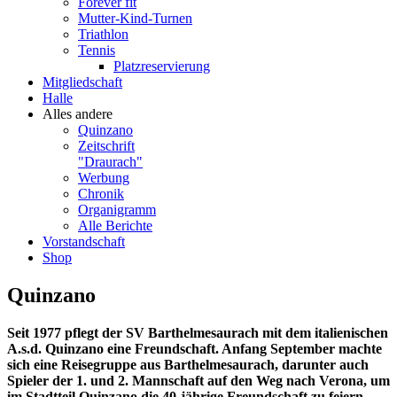
Forever fit
Mutter-Kind-Turnen
Triathlon
Tennis
Platzreservierung
Mitgliedschaft
Halle
Alles andere
Quinzano
Zeitschrift
"Draurach"
Werbung
Chronik
Organigramm
Alle Berichte
Vorstandschaft
Shop
Quinzano
Seit 1977 pflegt der SV Barthelmesaurach mit dem italienischen
A.s.d. Quinzano eine Freundschaft. Anfang September machte
sich eine Reisegruppe aus Barthelmesaurach, darunter auch
Spieler der 1. und 2. Mannschaft auf den Weg nach Verona, um
im Stadtteil Quinzano die 40-jährige Freundschaft zu feiern.