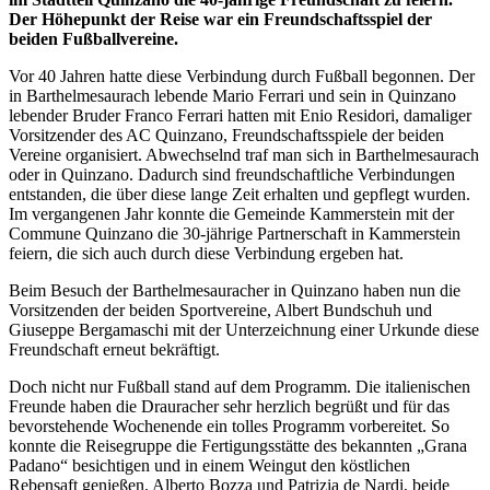
Der Höhepunkt der Reise war ein Freundschaftsspiel der
beiden Fußballvereine.
Vor 40 Jahren hatte diese Verbindung durch Fußball begonnen. Der
in Barthelmesaurach lebende Mario Ferrari und sein in Quinzano
lebender Bruder Franco Ferrari hatten mit Enio Residori, damaliger
Vorsitzender des AC Quinzano, Freundschaftsspiele der beiden
Vereine organisiert. Abwechselnd traf man sich in Barthelmesaurach
oder in Quinzano. Dadurch sind freundschaftliche Verbindungen
entstanden, die über diese lange Zeit erhalten und gepflegt wurden.
Im vergangenen Jahr konnte die Gemeinde Kammerstein mit der
Commune Quinzano die 30-jährige Partnerschaft in Kammerstein
feiern, die sich auch durch diese Verbindung ergeben hat.
Beim Besuch der Barthelmesauracher in Quinzano haben nun die
Vorsitzenden der beiden Sportvereine, Albert Bundschuh und
Giuseppe Bergamaschi mit der Unterzeichnung einer Urkunde diese
Freundschaft erneut bekräftigt.
Doch nicht nur Fußball stand auf dem Programm. Die italienischen
Freunde haben die Drauracher sehr herzlich begrüßt und für das
bevorstehende Wochenende ein tolles Programm vorbereitet. So
konnte die Reisegruppe die Fertigungsstätte des bekannten „Grana
Padano“ besichtigen und in einem Weingut den köstlichen
Rebensaft genießen. Alberto Bozza und Patrizia de Nardi, beide