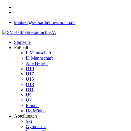
kontakt@sv-barthelmesaurach.de
Startseite
Fußball
I. Mannschaft
II. Mannschaft
Alte Herren
U19
U17
U15
U13
U11
U9
U7
Frauen
U8 Mädels
Abteilungen
Ski
Gymnastik