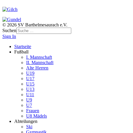
© 2026 SV Barthelmesaurach e.V.
Suchen
Sign In
Startseite
Fußball
I. Mannschaft
II. Mannschaft
Alte Herren
U19
U17
U15
U13
U11
U9
U7
Frauen
U8 Mädels
Abteilungen
Ski
Gymnastik