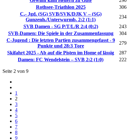
Gewinn kam Helfern zu Gute
290
Rothsee-Triathlon 2025
306
C.- Jgd. (SG) SVB/SVK/DJK V – (SG)
234
Gunzenh./Unterwurmb. 2:2 (1:1)
SVB Damen - SG P/T/L/R 2:4 (0:2)
243
SVB-Damen: Die Spiele in der Zusammenfassung
304
C-Jugend : Die letzten Partien zusammengefasst - 9
279
Punkte und 28:3 Tore
Skifahrt 2025 - Ab auf die Pisten im Home of lässig
287
Damen: FC Wendelstein – SVB 2:2 (1:0)
222
Seite 2 von 9
1
2
3
4
5
6
7
8
9