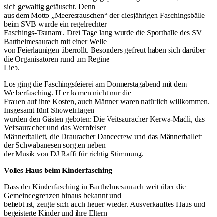
sich gewaltig getäuscht. Denn
aus dem Motto „Meeresrauschen“ der diesjährigen Faschingsbälle
beim SVB wurde ein regelrechter
Faschings-Tsunami. Drei Tage lang wurde die Sporthalle des SV
Barthelmesaurach mit einer Welle
von Feierlaunigen überrollt. Besonders gefreut haben sich darüber
die Organisatoren rund um Regine
Lieb.
Los ging die Faschingsfeierei am Donnerstagabend mit dem
Weiberfasching. Hier kamen nicht nur die
Frauen auf ihre Kosten, auch Männer waren natürlich willkommen.
Insgesamt fünf Showeinlagen
wurden den Gästen geboten: Die Veitsauracher Kerwa-Madli, das
Veitsauracher und das Wernfelser
Männerballett, die Drauracher Dancecrew und das Männerballett
der Schwabanesen sorgten neben
der Musik von DJ Raffi für richtig Stimmung.
Volles Haus beim Kinderfasching
Dass der Kinderfasching in Barthelmesaurach weit über die
Gemeindegrenzen hinaus bekannt und
beliebt ist, zeigte sich auch heuer wieder. Ausverkauftes Haus und
begeisterte Kinder und ihre Eltern