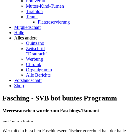
Forever fit
Mutter-Kind-Turnen
Triathlon
Tennis
Platzreservierung
Mitgliedschaft
Halle
Alles andere
Quinzano
Zeitschrift
"Draurach"
Werbung
Chronik
Organigramm
Alle Berichte
Vorstandschaft
Shop
Fasching - SVB bot buntes Programm
Meeresrauschen wurde zum Faschings-Tsunami
von Claudia Schneider
Wer mit ein bisschen Faschingsgeplätscher gerechnet hat, der hatte