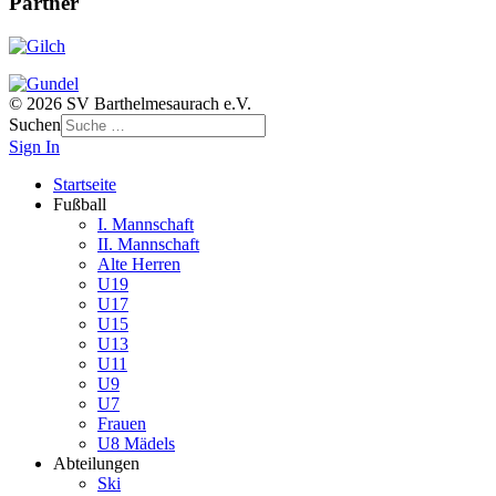
Partner
© 2026 SV Barthelmesaurach e.V.
Suchen
Sign In
Startseite
Fußball
I. Mannschaft
II. Mannschaft
Alte Herren
U19
U17
U15
U13
U11
U9
U7
Frauen
U8 Mädels
Abteilungen
Ski