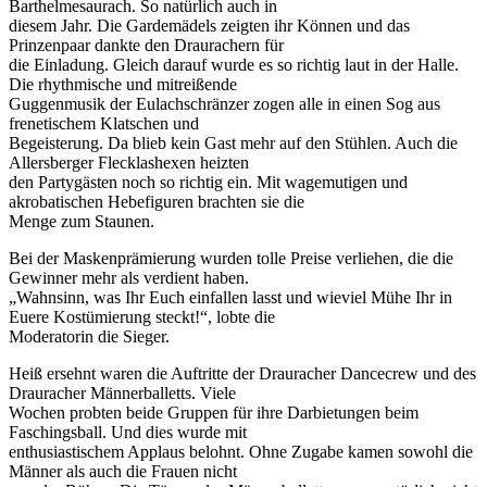
Barthelmesaurach. So natürlich auch in
diesem Jahr. Die Gardemädels zeigten ihr Können und das
Prinzenpaar dankte den Draurachern für
die Einladung. Gleich darauf wurde es so richtig laut in der Halle.
Die rhythmische und mitreißende
Guggenmusik der Eulachschränzer zogen alle in einen Sog aus
frenetischem Klatschen und
Begeisterung. Da blieb kein Gast mehr auf den Stühlen. Auch die
Allersberger Flecklashexen heizten
den Partygästen noch so richtig ein. Mit wagemutigen und
akrobatischen Hebefiguren brachten sie die
Menge zum Staunen.
Bei der Maskenprämierung wurden tolle Preise verliehen, die die
Gewinner mehr als verdient haben.
„Wahnsinn, was Ihr Euch einfallen lasst und wieviel Mühe Ihr in
Euere Kostümierung steckt!“, lobte die
Moderatorin die Sieger.
Heiß ersehnt waren die Auftritte der Drauracher Dancecrew und des
Drauracher Männerballetts. Viele
Wochen probten beide Gruppen für ihre Darbietungen beim
Faschingsball. Und dies wurde mit
enthusiastischem Applaus belohnt. Ohne Zugabe kamen sowohl die
Männer als auch die Frauen nicht