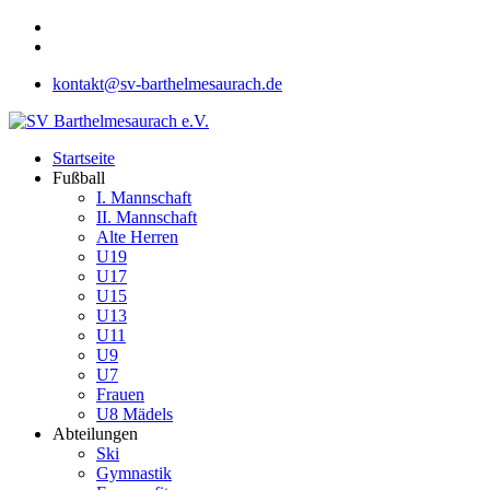
kontakt@sv-barthelmesaurach.de
Startseite
Fußball
I. Mannschaft
II. Mannschaft
Alte Herren
U19
U17
U15
U13
U11
U9
U7
Frauen
U8 Mädels
Abteilungen
Ski
Gymnastik